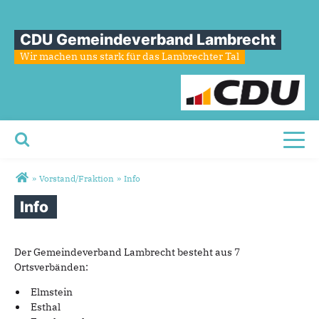
CDU Gemeindeverband Lambrecht
Wir machen uns stark für das Lambrechter Tal
Toggl
Sie sind hier
»
Vorstand/Fraktion
»
Info
Info
Der Gemeindeverband Lambrecht besteht aus 7
Ortsverbänden:
Elmstein
Esthal